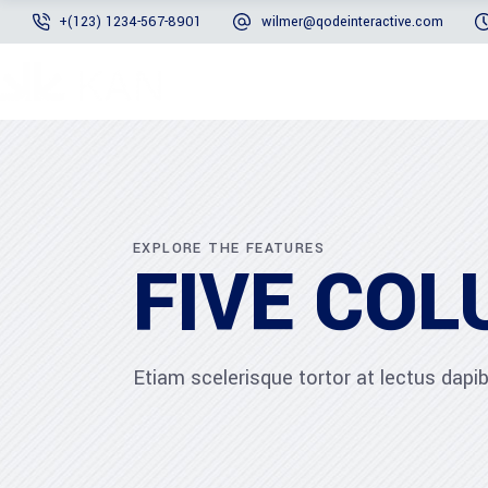
+(123) 1234-567-8901
wilmer@qodeinteractive.com
EXPLORE THE FEATURES
FIVE CO
Etiam scelerisque tortor at lectus dap