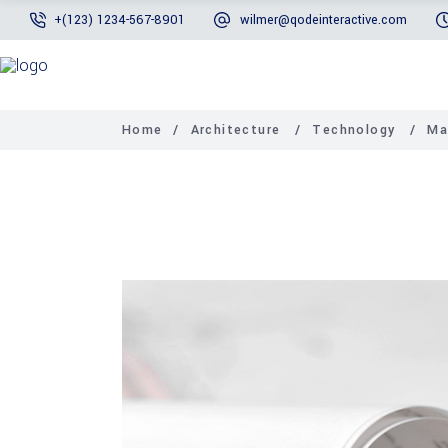
+(123) 1234-567-8901
wilmer@qodeinteractive.com
Home
/
Architecture
/
Technology
/
Ma