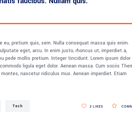
enatis faucibus. Nullam quis.
ue eu, pretium quis, sem. Nulla consequat massa quis enim.
vulputate eget, arcu. In enim justo, rhoncus ut, imperdiet a,
eu pede mollis pretium. Integer tincidunt. Lorem ipsum dolor 
n commodo ligula eget dolor. Aenean massa. Cum sociis The
 montes, nascetur ridiculus mus. Aenean imperdiet. Etiam
Tech
2
LIKES
COMM