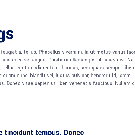
gs
 feugiat a, tellus. Phasellus viverra nulla ut metus varius lao
icies nisi vel augue. Curabitur ullamcorper ultricies nisi. N
 tellus eget condimentum rhoncus, sem quam semper libero,
am nunc, blandit vel, luctus pulvinar, hendrerit id, lorem.
. Donec vitae sapien ut liber. venenatis faucibus. Nullam q
e tincidunt tempus. Donec