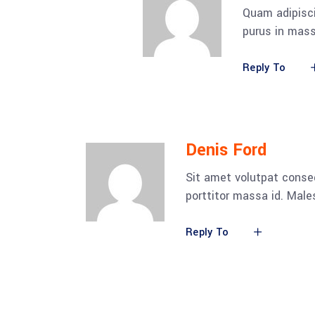
Quam adipisci
purus in mass
Reply To
Denis Ford
Sit amet volutpat conse
porttitor massa id. Mal
Reply To