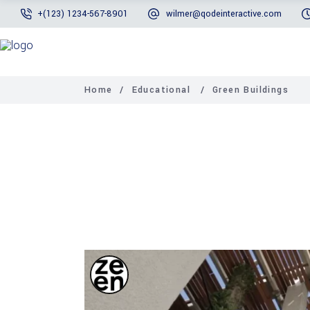
+(123) 1234-567-8901
wilmer@qodeinteractive.com
Home
/
Educational
/
Green Buildings